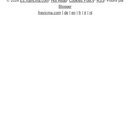
© 2026
Es.fravicma.com
-
Hot Read
-
Cookies Policy
-
RSS
- Fourni par
Blogger
fravicma.com
|
de
|
en
|
fr
|
it
|
nl